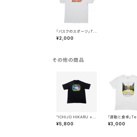
「バスクのスポーツ」Te
e
¥2,000
その他の商品
”ICHIJO HIKARU × V
「運動と食卓」Te
SQ sports" T-shirt
¥5,800
¥3,000