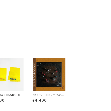
JO HIKARU × V
2nd full album"AVAT
orts" Towel
AMA" （LP）
00
¥4,400