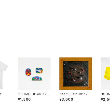
e
"ICHIJO HIKARU × V
2nd full album"AVAT
"ICHI
SQ sports" Sticker
AMA"
SQ sp
¥1,500
¥3,000
¥2,5
Set