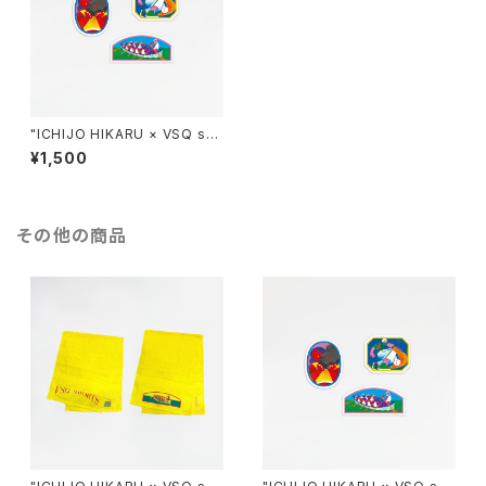
"ICHIJO HIKARU × VSQ sp
orts" Sticker Set
¥1,500
その他の商品