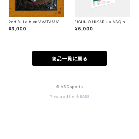
2nd full album"AVATAMA"
"ICHIJO HIKARU × VSQ sp
orts" Art Poster
¥3,000
¥6,000
商品一覧に戻る
© VSQsports
Powered by