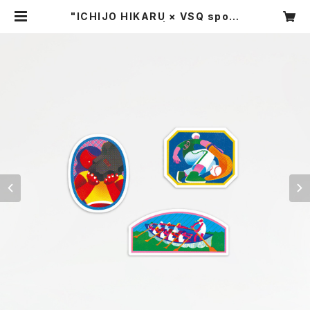
"ICHIJO HIKARU × VSQ sport
s" Sticker Set | VSQsports