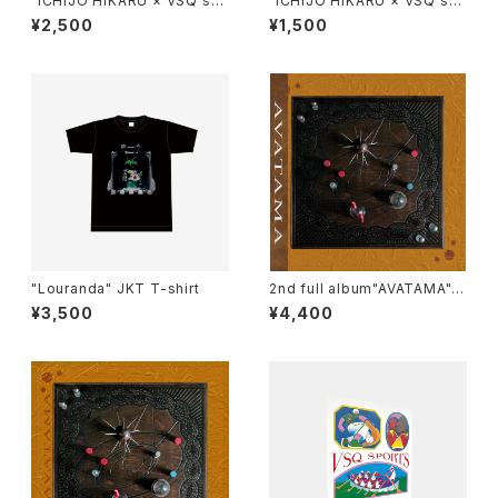
"ICHIJO HIKARU × VSQ sp
"ICHIJO HIKARU × VSQ sp
orts" Towel
orts" Sticker Set
¥2,500
¥1,500
"Louranda" JKT T-shirt
2nd full album"AVATAMA"
（LP）
¥3,500
¥4,400