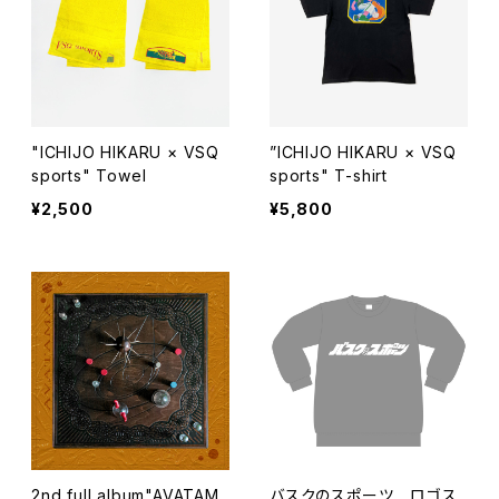
"ICHIJO HIKARU × VSQ
”ICHIJO HIKARU × VSQ
sports" Towel
sports" T-shirt
¥2,500
¥5,800
2nd full album"AVATAM
バスクのスポーツ ロゴス