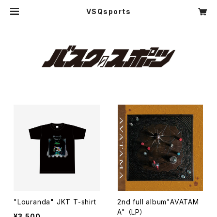
VSQsports
"Louranda" JKT T-shirt
2nd full album"AVATAM
A" （LP）
¥3,500